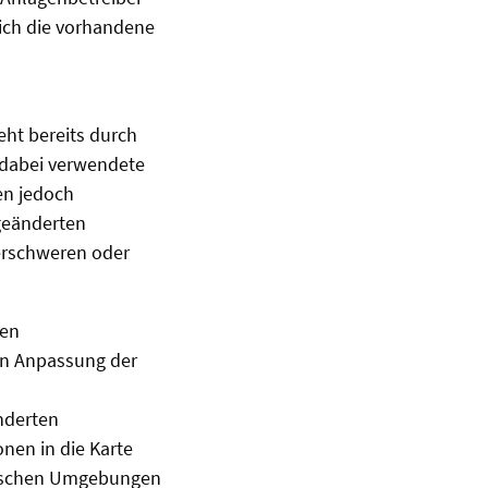
lich die vorhandene
eht bereits durch
 dabei verwendete
gen jedoch
geänderten
 erschweren oder
sen
n Anpassung der
änderten
nen in die Karte
amischen Umgebungen