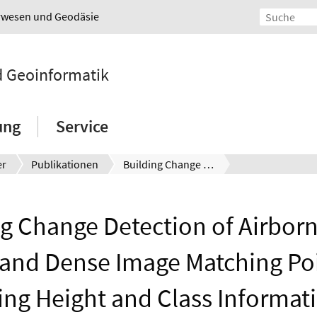
urwesen und Geodäsie
nd Geoinformatik
ung
Service
er
Publikationen
Building Change Detection of Airborne Laser Scanning and Dense Image Matching Point Clouds using Height and Class Information
ng Change Detection of Airborn
and Dense Image Matching Po
ing Height and Class Informat