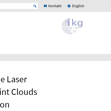
Kontakt
English
e Laser
int Clouds
ion