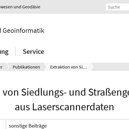
urwesen und Geodäsie
nd Geoinformatik
ung
Service
er
Publikationen
Extraktion von Siedlungs- und Straßengeometrien aus Laserscannerdaten
n von Siedlungs- und Straßen
aus Laserscannerdaten
sonstige Beiträge