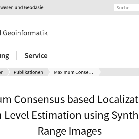
urwesen und Geodäsie
nd Geoinformatik
ung
Service
er
Publikationen
Maximum Consensus based Localization and Protection Level Estimation using Synthetic LiDAR Range Images
m Consensus based Localizat
n Level Estimation using Synth
Range Images