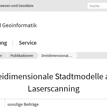
urwesen und Geodäsie
nd Geoinformatik
ung
Service
er
Publikationen
Dreidimensionale Stadtmodelle aus Laserscanning
eidimensionale Stadtmodelle 
Laserscanning
sonstige Beiträge