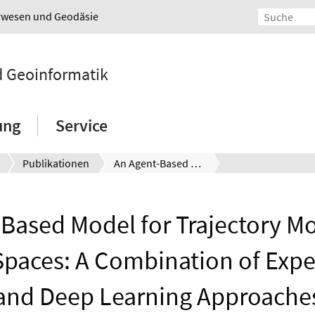
urwesen und Geodäsie
nd Geoinformatik
ung
Service
Publikationen
An Agent-Based Model for Trajectory Modelling in Shared Spaces: A Combination of Expert-Based and Deep Learning Approaches
Based Model for Trajectory Mo
Spaces: A Combination of Expe
and Deep Learning Approache