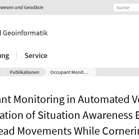
urwesen und Geodäsie
nd Geoinformatik
ung
Service
Publikationen
Occupant Monitoring in Automated Vehicles: Classification of Situation Awareness Based on Head Movements While Cornering
nt Monitoring in Automated Ve
cation of Situation Awareness
ead Movements While Corneri