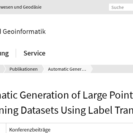
urwesen und Geodäsie
nd Geoinformatik
ung
Service
Publikationen
Automatic Generation of Large Point Cloud Training Datasets Using Label Transfer
tic Generation of Large Poin
ning Datasets Using Label Tra
Konferenzbeiträge