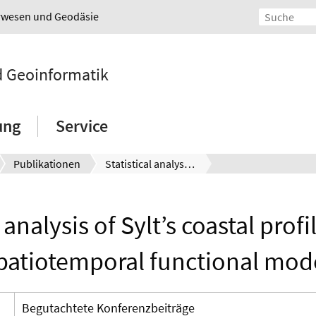
urwesen und Geodäsie
nd Geoinformatik
ung
Service
Publikationen
Statistical analysis of Sylt’s coastal profiles using a spatiotemporal functional model
l analysis of Sylt’s coastal profi
patiotemporal functional mod
Begutachtete Konferenzbeiträge