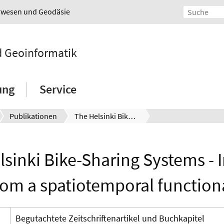
urwesen und Geodäsie
nd Geoinformatik
ung
Service
Publikationen
The Helsinki Bike-Sharing Systems - Insights gained from a spatiotemporal functional model.
lsinki Bike-Sharing Systems - I
rom a spatiotemporal function
Begutachtete Zeitschriftenartikel und Buchkapitel