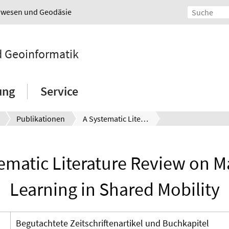
urwesen und Geodäsie
nd Geoinformatik
ung
Service
Publikationen
A Systematic Literature Review on Machine Learning in Shared Mobility
ematic Literature Review on 
Learning in Shared Mobility
Begutachtete Zeitschriftenartikel und Buchkapitel