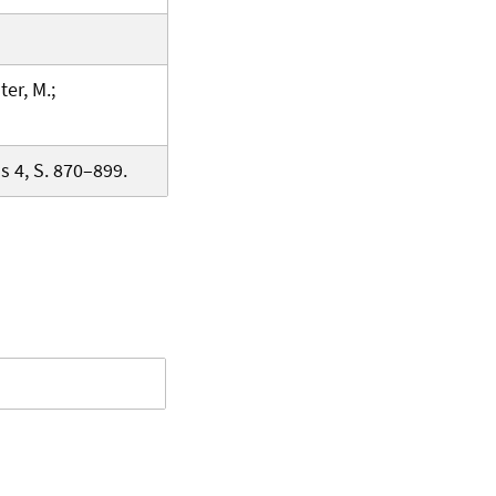
ter, M.;
s 4, S. 870–899.