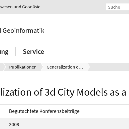
urwesen und Geodäsie
nd Geoinformatik
ung
Service
Publikationen
Generalization of 3d City Models as a Service
ization of 3d City Models as a
Begutachtete Konferenzbeiträge
2009