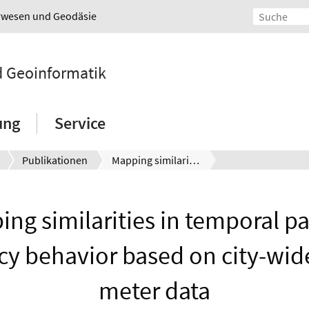
urwesen und Geodäsie
nd Geoinformatik
ung
Service
Publikationen
Mapping similarities in temporal parking occupancy behavior based on city-wide parking meter data
ng similarities in temporal p
y behavior based on city-wid
meter data