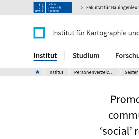
Fakultät für Bauingenie
Institut für Kartographie u
Institut
Studium
Forsch
Institut
Personenverzeichnis
Sester
Promot
commun
‘social’ 