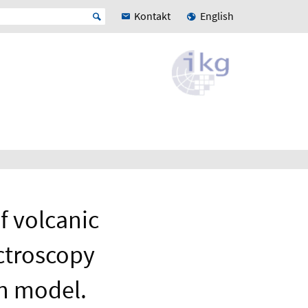
Kontakt
English
 volcanic
ctroscopy
n model.