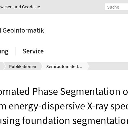
urwesen und Geodäsie
nd Geoinformatik
ung
Service
Publikationen
Semi automated Phase Segmentation of volcanic rocks from energy-dispersive X-ray spectroscopy images using foundation segmentation model.
omated Phase Segmentation of
om energy-dispersive X-ray spe
using foundation segmentatio