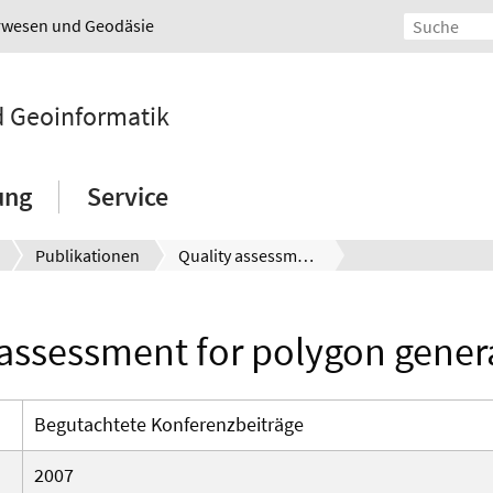
urwesen und Geodäsie
nd Geoinformatik
ung
Service
Publikationen
Quality assessment for polygon generalization
 assessment for polygon genera
Begutachtete Konferenzbeiträge
2007