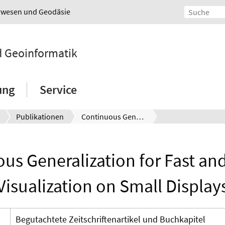
urwesen und Geodäsie
nd Geoinformatik
ung
Service
Publikationen
Continuous Generalization for Fast and Smooth Visualization on Small Displays
us Generalization for Fast a
Visualization on Small Display
Begutachtete Zeitschriftenartikel und Buchkapitel