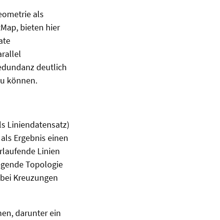
eometrie als
Map, bieten hier
ate
rallel
Redundanz deutlich
zu können.
ls Liniendatensatz)
als Ergebnis einen
rlaufende Linien
egende Topologie
 bei Kreuzungen
en, darunter ein