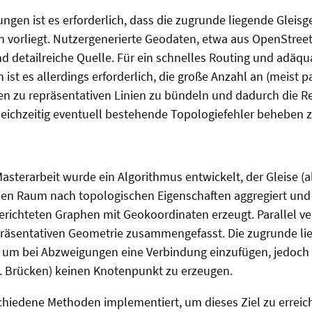
gen ist es erforderlich, dass die zugrunde liegende Gleisg
h vorliegt. Nutzergenerierte Geodaten, etwa aus OpenStreet
nd detailreiche Quelle. Für ein schnelles Routing und adäqu
ist es allerdings erforderlich, die große Anzahl an (meist pa
en zu repräsentativen Linien zu bündeln und dadurch die 
leichzeitig eventuell bestehende Topologiefehler beheben 
sterarbeit wurde ein Algorithmus entwickelt, der Gleise (a
en Raum nach topologischen Eigenschaften aggregiert und 
erichteten Graphen mit Geokoordinaten erzeugt. Parallel ve
präsentativen Geometrie zusammengefasst. Die zugrunde li
, um bei Abzweigungen eine Verbindung einzufügen, jedoch
. Brücken) keinen Knotenpunkt zu erzeugen.
chiedene Methoden implementiert, um dieses Ziel zu erreich