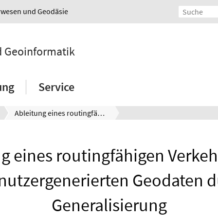
urwesen und Geodäsie
nd Geoinformatik
ung
Service
Ableitung eines routingfähigen Verkehrsnetzes aus nutzergenerierten Geodaten durch Generalisierung
g eines routingfähigen Verke
nutzergenerierten Geodaten 
Generalisierung