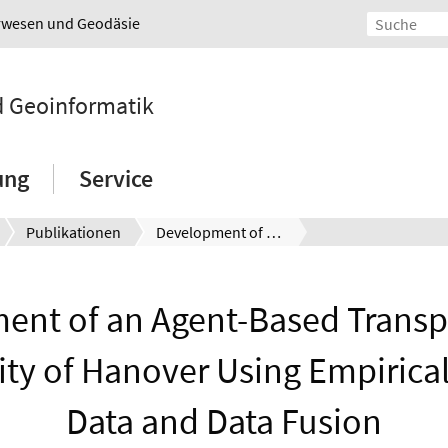
urwesen und Geodäsie
nd Geoinformatik
ung
Service
Publikationen
Development of an Agent-Based Transport Model for the City of Hanover Using Empirical Mobility Data and Data Fusion
ent of an Agent-Based Transp
City of Hanover Using Empirical
Data and Data Fusion